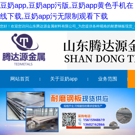
豆奶app,豆奶app污版,豆奶app黄色手机在
线下载,豆奶app污无限制观看下载
您好！欢迎您访问山东腾达源金属材料有限公司_为您提供各种规格的耐磨钢板现货_价
网站首页
关于豆奶app
业务范围
切割特厚豆奶app黄色手机在线下载知道这个吗
什么原因让更多的企业喜欢nm400豆奶app污版
nm500耐磨钢板厂家推涨积极性较强
山东nm400豆奶app污版现货分享：陕钢汉钢全力以赴打好
1
2
3
Nm500耐磨钢板热处理退火与正火特点