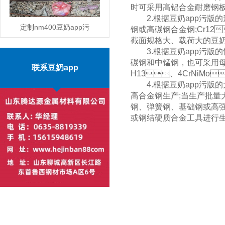
时可采用高铝合金耐磨钢板
2.根据豆奶app污版的形状和
定制nm400豆奶app污
钢或高碳钢合金钢;Cr12
截面规格大、载荷大的豆奶a
版批发零售价格
MORE
3.根据豆奶app污版的性能
碳钢和中锰钢，也可采
联系豆奶app
H13、4CrNiMo
4.根据豆奶app污版的大
高合金钢生产;当生产批量大，
钢、弹簧钢、
或钢结硬质合金工具进行生产