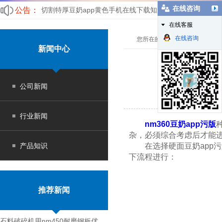
在线咨询
公告：
切割特厚豆奶app黄色手机在线下载知道这个吗
在线客服
什么原因让更多的企业喜欢nm400豆奶app污版
在线咨询
您所在的位置：
豆奶app污版
>
新闻中心
公司新闻
行业新闻
nm360豆奶app污版
杂，必须综合考虑后才能进
产品知识
在选择硬面豆奶app污版的
下流程进行：
推荐新闻
石料破碎机用nm450耐磨钢板优