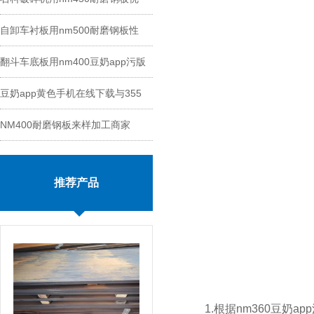
自卸车衬板用nm500耐磨钢板性
势
翻斗车底板用nm400豆奶app污版
能
豆奶app黄色手机在线下载与355
切割
NM400耐磨钢板来样加工商家
钢板区别
推荐产品
1.根据nm360豆奶ap