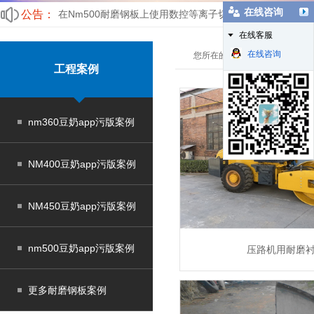
在线咨询
公告：
在Nm500耐磨钢板上使用数控等离子切割的优点
在线客服
NM400耐磨钢板焊接用什么焊条
在线咨询
您所在的位置：
豆奶app污版
>
工程案例
nm360豆奶app污版案例
NM400豆奶app污版案例
NM450豆奶app污版案例
nm500豆奶app污版案例
压路机用耐磨
MORE
更多耐磨钢板案例