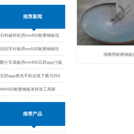
推荐新闻
石料破碎机用nm450耐磨钢板优
自卸车衬板用nm500耐磨钢板性
势
溜槽用耐磨钢板
翻斗车底板用nm400豆奶app污版
能
MORE
豆奶app黄色手机在线下载与355
切割
NM400耐磨钢板来样加工商家
钢板区别
推荐产品