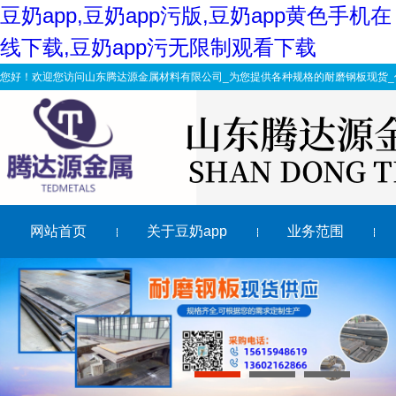
豆奶app,豆奶app污版,豆奶app黄色手机在
线下载,豆奶app污无限制观看下载
您好！欢迎您访问山东腾达源金属材料有限公司_为您提供各种规格的耐磨钢板现货_
网站首页
关于豆奶app
业务范围
在Nm500耐磨钢板上使用数控等离子切割的优点
NM400耐磨钢板焊接用什么焊条
泰安选择合适的nm500耐磨钢板切割厂家有多重要?
请看，豆奶app污无限制观看下载加工如何保质保量完成工
1
2
3
豆奶app黄色手机在线下载的冲洗损坏解决方案