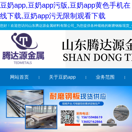
豆奶app,豆奶app污版,豆奶app黄色手机在
线下载,豆奶app污无限制观看下载
您好！欢迎您访问山东腾达源金属材料有限公司_为您提供各种规格的耐磨钢板现货_价
网站首页
关于豆奶app
业务范围
新馀豆奶app污无限制观看下载如何进行磨损失效分析?
nm500耐磨钢板粗糙度分析过小
华中博兴nm500耐磨钢板切割和钢板加工有什么区别?
豆奶app污无限制观看下载的工艺特点及应用领域
1
2
3
Nm360钢板切割加工如何合理使用好吗