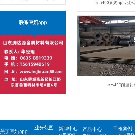
nm400豆奶app污
板现货零售价格
MORE
MORE
联系豆奶app
nm450耐磨衬
MORE
业务范围
新闻中心
工程案例
产品中心
关于豆奶app