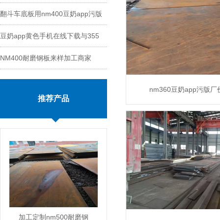
翻斗车底板用nm400豆奶app污版
能
豆奶app黄色手机在线下载与355
切割
NM400耐磨钢板来样加工商家
钢板区别
nm360豆奶app污版
推荐产品
MORE
加工定制nm500耐磨钢