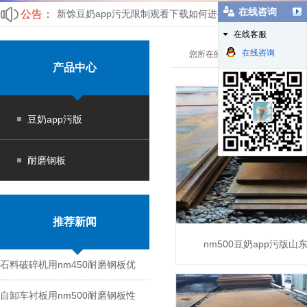
在线咨询
公告：
新馀豆奶app污无限制观看下载如何进行磨损失效分析?
在线客服
nm500耐磨钢板粗糙度分析过小
在线咨询
您所在的位置：
豆奶app污版
>
产品中心
豆奶app污版
耐磨钢板
推荐新闻
nm500豆奶app污版
石料破碎机用nm450耐磨钢板优
MORE
自卸车衬板用nm500耐磨钢板性
势