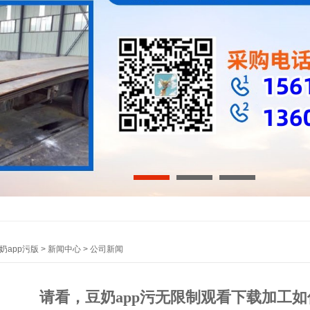
的影响
施
1
2
3
奶app污版
>
新闻中心
>
公司新闻
请看，豆奶app污无限制观看下载加