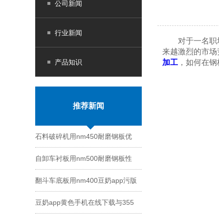
公司新闻
行业新闻
对于一名职场人员
来越激烈的市场竞争
产品知识
加工
，如何
推荐新闻
石料破碎机用nm450耐磨钢板优
自卸车衬板用nm500耐磨钢板性
势
翻斗车底板用nm400豆奶app污版
能
豆奶app黄色手机在线下载与355
切割