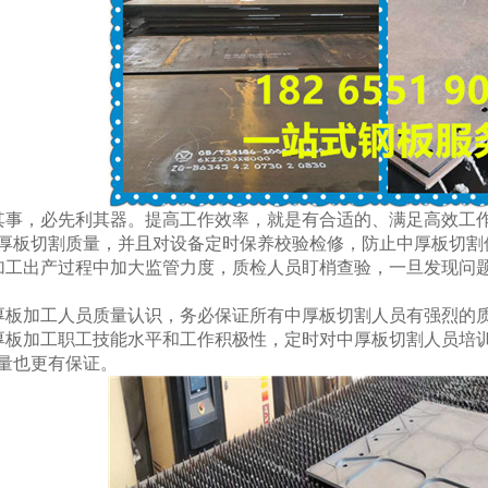
其事，必先利其器。提高工作效率，就是有合适的、满足高效工
板切割质量，并且对设备定时保养校验检修，防止中厚板切割件呈
工出产过程中加大监管力度，质检人员盯梢查验，一旦发现
板加工人员质量认识，务必保证所有中厚板切割人员有强烈的质量
板加工职工技能水平和工作积极性，定时对中厚板切割人员培训
量也更有保证。