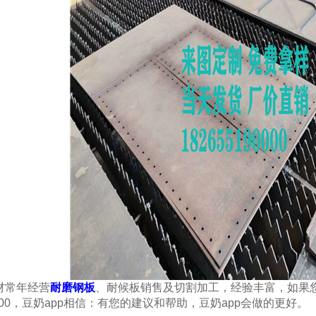
材常年经营
耐磨钢板
、耐候板销售及切割加工，经验丰富
519000，豆奶app相信：有您的建议和帮助，豆奶app会做的更好。