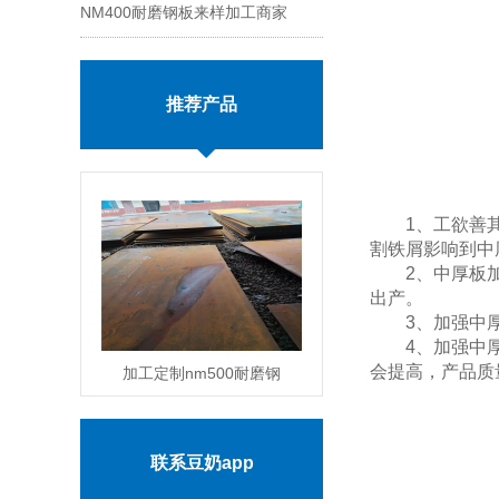
NM400耐磨钢板来样加工商家
钢板区别
推荐产品
1、工欲善
割铁屑影响到中厚
2、中厚板加
出产。
3、加强中厚
4、加强中厚
会提高，产品质
加工定制nm500耐磨钢
板现货零售价格
MORE
联系豆奶app