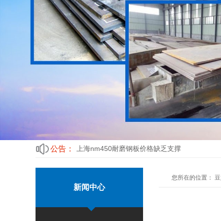
上海nm450耐磨钢板价格缺乏支撑
Nm400耐磨钢板的表面硬度详解
新钢豆奶app污无限制观看下载性能详细说明
热处理对乐山豆奶app黄色手机在线下载耐磨性
提高河源nm500合金耐磨钢板表面粗糙度的措
上海nm450耐磨钢板价格缺乏支撑
公告：
Nm400耐磨钢板的表面硬度详解
您所在的位置：
豆
新闻中心