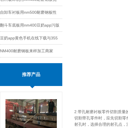
自卸车衬板用nm500耐磨钢板性
势
翻斗车底板用nm400豆奶app污版
能
豆奶app黄色手机在线下载与355
切割
NM400耐磨钢板来样加工商家
钢板区别
推荐产品
2.带孔耐磨衬板零件切割质量
切割带孔零件时，应先切割
射孔时，选择合理的射孔点