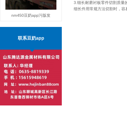
3.细长耐磨衬板零件切割质量的控
细长件用常规方法切割时，容易起拱
nm450豆奶app污版发
货
MORE
联系豆奶app