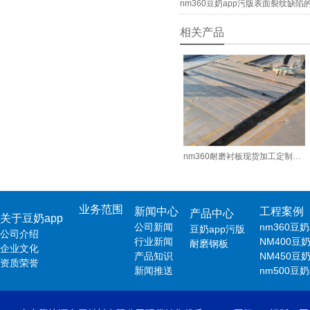
nm360豆奶app污版表面裂纹缺
相关产品
nm360耐磨衬板现货加工定制厂家
业务范围
新闻中心
工程案例
产品中心
关于豆奶app
公司新闻
nm360豆
豆奶app污版
公司介绍
行业新闻
NM400豆
耐磨钢板
企业文化
产品知识
NM450豆
资质荣誉
新闻推送
nm500豆