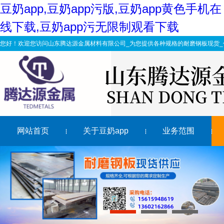
豆奶app,豆奶app污版,豆奶app黄色手机在
线下载,豆奶app污无限制观看下载
您好！欢迎您访问山东腾达源金属材料有限公司_为您提供各种规格的耐磨钢板现货_价
网站首页
关于豆奶app
业务范围
Nm450耐磨钢板加工技术及质量保障
山东nm360豆奶app污版哪家好?豆奶app耐磨衬板值得拥
提高河源nm500合金耐磨钢板表面粗糙度的措施
伊春高强度nm500豆奶app污版表层裂纹产生原因
1
2
3
nm360豆奶app污版现货分享：乌钢烟气脱硫超低排放项