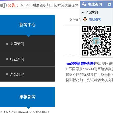
在线咨询
公告：
Nm450耐磨钢板加工技术及质量保障
在线客服
山东nm360豆奶app污版哪家好?豆奶app耐磨衬板值得拥
在线咨询
您所在的位置：
豆奶app污版
>
新闻中心
公司新闻
行业新闻
nm500耐磨钢切割
中出现问题有
1.不同厚度nm500耐磨钢切
产品知识
根据不同的板材厚度，应采用
切割板材前，先试着切出横向
推荐新闻
石料破碎机用nm450耐磨钢板优