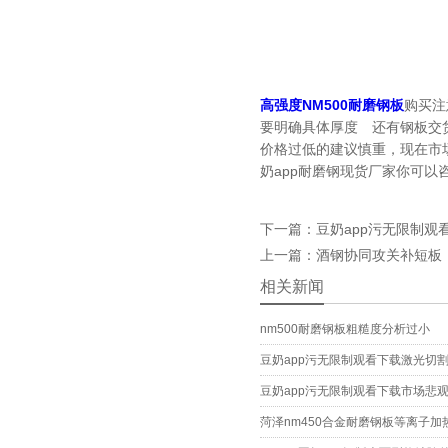
高强度NM500耐磨钢板
购买注意
要明确具体厚度 还有钢板交货状态
价格过低的建议慎重，现在市
奶app耐磨钢现货厂家你可以咨询下
下一篇：豆奶app污无限
上一篇：酒钢协同攻关补短板
相关新闻
nm500耐磨钢板粗糙度分析过小
豆奶app污无限制观看下载激光切
豆奶app污无限制观看下载市场悲
菏泽nm450合金耐磨钢板等离子加